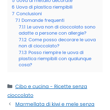
5
Uova di metallo decorate
6
Uova di plastica riempibili
7
Conclusioni
7.1
Domande frequenti
7.1.1
Le uova non di cioccolato sono
adatte a persone con allergie?
7.1.2
Come posso decorare le uova
non di cioccolato?
7.1.3
Posso riempire le uova di
plastica riempibili con qualunque
cosa?
Categorie
Cibo e cucina - Ricette senza
cioccolato
Marmellata di kiwi e mele senza