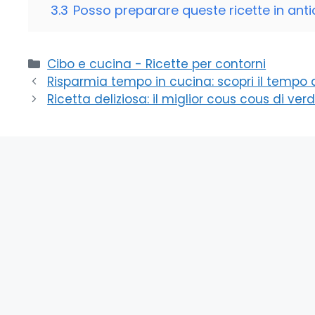
3.3
Posso preparare queste ricette in antic
Categorie
Cibo e cucina - Ricette per contorni
Risparmia tempo in cucina: scopri il tempo d
Ricetta deliziosa: il miglior cous cous di ve