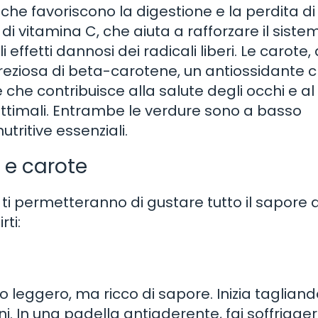
 che favoriscono la digestione e la perdita di
vitamina C, che aiuta a rafforzare il siste
ffetti dannosi dei radicali liberi. Le carote, 
reziosa di beta-carotene, un antiossidante c
che contribuisce alla salute degli occhi e al
ottimali. Entrambe le verdure sono a basso
tritive essenziali.
e e carote
 ti permetteranno di gustare tutto il sapore 
ti:
tto leggero, ma ricco di sapore. Inizia taglian
i. In una padella antiaderente, fai soffrigge