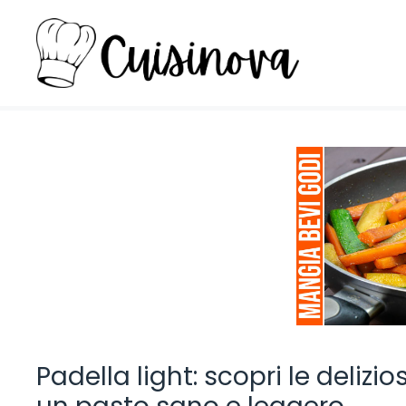
Vai
al
contenuto
Padella light: scopri le delizi