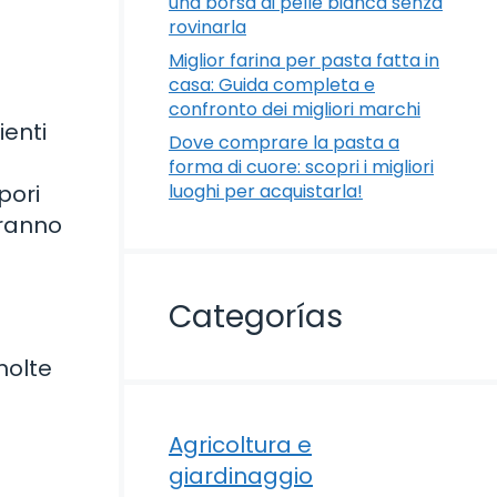
una borsa di pelle bianca senza
rovinarla
Miglior farina per pasta fatta in
casa: Guida completa e
confronto dei migliori marchi
ienti
Dove comprare la pasta a
i
forma di cuore: scopri i migliori
pori
luoghi per acquistarla!
eranno
Categorías
molte
Agricoltura e
giardinaggio